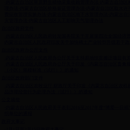
·内蒙古自治区草原野生植物采集收购管理办法
·内蒙古自治区
理办法
·内蒙古自治区价格鉴证管理办法
·内蒙古自治区取水许
费征收管理实施办法
·内蒙古自治区地下水管理办法
·内蒙古自
灾管理办法
·内蒙古自治区人工影响天气管理办法
自治区政府文件
·内蒙古自治区人民政府转发国务院关于开展第四次全国经济
内蒙古自治区人民政府印发关于加快稀土产业转型升级若干政
自治区政府办公厅文件
·内蒙古自治区人民政府办公厅关于支持易地扶贫搬迁项目有
·内蒙古自治区人民政府办公厅关于印发《内蒙古自治区畜禽
（小区）规模标准（试行）》的通知
自治区政府部门文件
·内蒙古自治区农牧业厅 财政厅关于印发《内蒙古自治区农机
品违规经营行为处理办法（试行）》的通知
公文摘登
·内蒙古自治区人民政府关于表彰2016至2017年度“博爱一日
织单位的通报
政府大事记
·2月1日至2月15日政府大事记