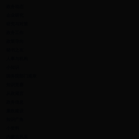
政务动态
企业研究
研究与对策
政务工作
政策导向
秘书之友
人事与机构
小知识
国务院部门规章
知识竞赛
从政箴言
政务信息
廉政建设
知识广角
小资料
内蒙古风采