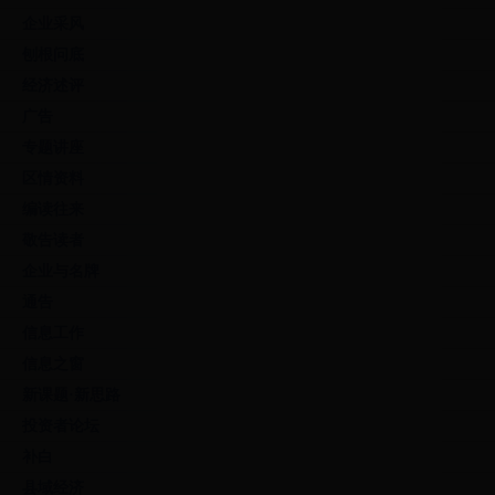
企业采风
刨根问底
经济述评
广告
专题讲座
区情资料
编读往来
敬告读者
企业与名牌
通告
信息工作
信息之窗
新课题·新思路
投资者论坛
补白
县域经济