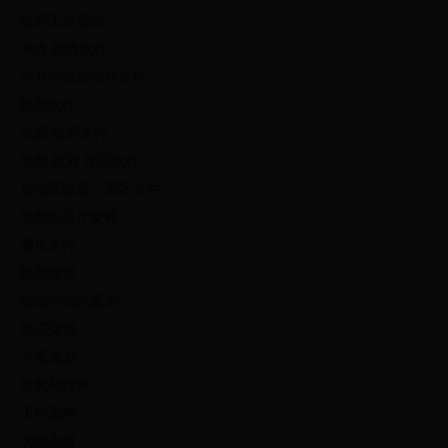
政府工作报告
中办 国办文件
中共中央办公厅文件
部委文件
党委 政府文件
党委 政府 军区文件
自治区政府、军区文件
党委办公厅文件
盟市文件
部委规章
前进中的内蒙古
经济交流
方案规划
研究与探索
工作思考
为政之道