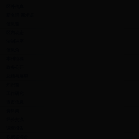
区外传真
新名词·新术语
信息窗
区内动态
法制讲座
信息角
本刊特稿
政务公开
总结与展望
知识窗
工作研究
盟市信息
资料架
经验交流
调查报告
权威咨询台