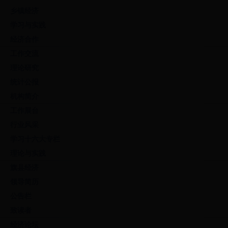
乡镇经济
学习与实践
经济合作
工作交流
理论研究
统计公报
机构简介
工作展台
行业风采
学习十六大专栏
理论与实践
旗县经济
领导简历
公告栏
致读者
经济论坛