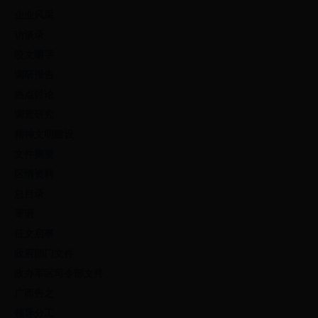
企业风采
访谈录
咬文嚼字
调研报告
热点讨论
调查研究
精神文明建设
文件摘要
区情资料
总目录
寄语
征文启事
政府部门文件
政办军区司令部文件
广而告之
领导分工