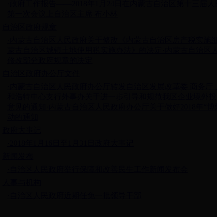
·政府工作报告——2018年1月24日在内蒙古自治区第十三届
第一次会议上自治区主席 布小林
自治区政府规章
·内蒙古自治区人民政府关于修改《内蒙古自治区房产税实施
蒙古自治区城镇土地使用税实施办法》的决定
·内蒙古自治区
修改部分政府规章的决定
自治区政府办公厅文件
·内蒙古自治区人民政府办公厅转发自治区发展改革委 商务厅
和浩特中心支行外事办关于进一步引导和规范我区企业境外投
意见的通知
·内蒙古自治区人民政府办公厅关于做好2018年“博
动的通知
政府大事记
·2018年1月16日至1月31日政府大事记
新闻发布
·自治区人民政府举行保障和改善民生工作新闻发布会
人事与机构
·自治区人民政府近期任免一批领导干部