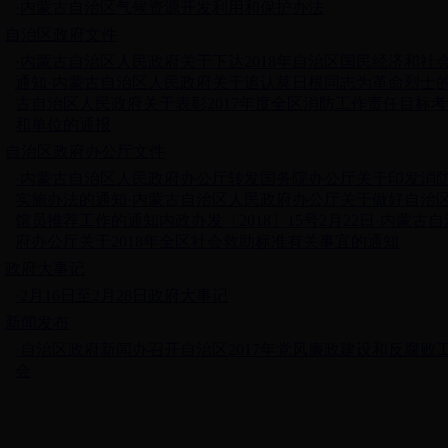
·内蒙古自治区气候资源开发利用和保护办法
自治区政府文件
·内蒙古自治区人民政府关于下达2018年自治区国民经济和社
通知
·内蒙古自治区人民政府关于追认莫日根同志为革命烈士
古自治区人民政府关于表彰2017年度全区消防工作责任目标
和单位的通报
自治区政府办公厅文件
·内蒙古自治区人民政府办公厅转发国务院办公厅关于印发消
实施办法的通知
·内蒙古自治区人民政府办公厅关于做好自治
馆员推荐工作的通知内政办发〔2018〕15号2月22日
·内蒙古
府办公厅关于2018年全区社会救助标准有关事宜的通知
政府大事记
·2月16日至2月28日政府大事记
新闻发布
·自治区政府新闻办召开自治区2017年党风廉政建设和反腐败
会