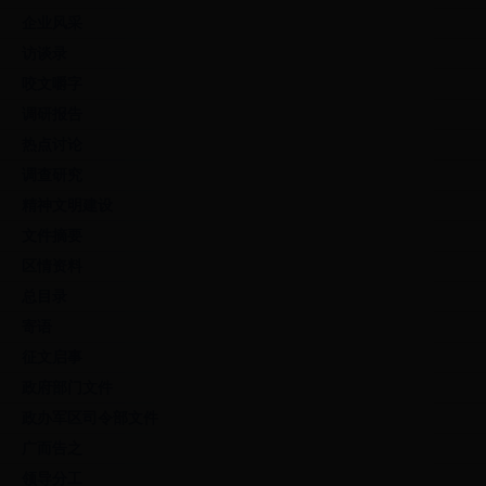
企业风采
访谈录
咬文嚼字
调研报告
热点讨论
调查研究
精神文明建设
文件摘要
区情资料
总目录
寄语
征文启事
政府部门文件
政办军区司令部文件
广而告之
领导分工