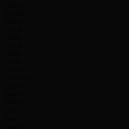
乡镇经济
学习与实践
经济合作
工作交流
理论研究
统计公报
机构简介
工作展台
行业风采
学习十六大专栏
理论与实践
旗县经济
领导简历
公告栏
致读者
经济论坛