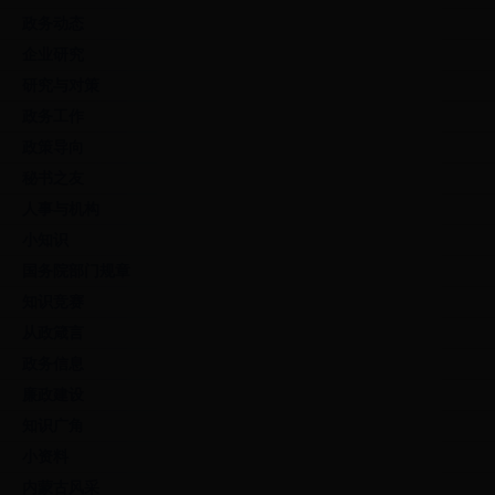
政务动态
企业研究
研究与对策
政务工作
政策导向
秘书之友
人事与机构
小知识
国务院部门规章
知识竞赛
从政箴言
政务信息
廉政建设
知识广角
小资料
内蒙古风采