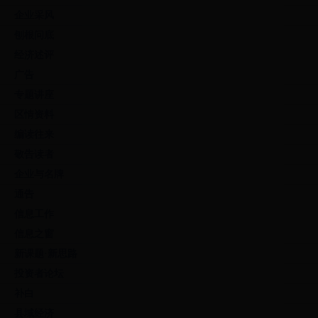
企业采风
刨根问底
经济述评
广告
专题讲座
区情资料
编读往来
敬告读者
企业与名牌
通告
信息工作
信息之窗
新课题·新思路
投资者论坛
补白
县域经济