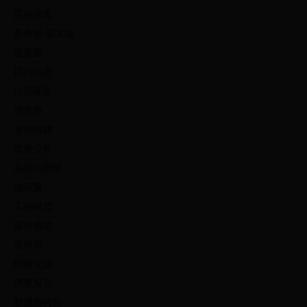
区外传真
新名词·新术语
信息窗
区内动态
法制讲座
信息角
本刊特稿
政务公开
总结与展望
知识窗
工作研究
盟市信息
资料架
经验交流
调查报告
权威咨询台