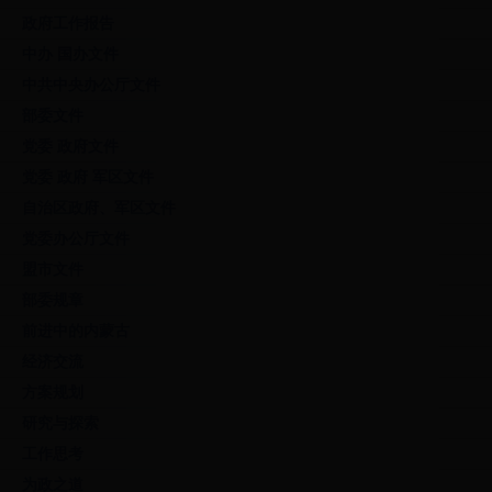
政府工作报告
中办 国办文件
中共中央办公厅文件
部委文件
党委 政府文件
党委 政府 军区文件
自治区政府、军区文件
党委办公厅文件
盟市文件
部委规章
前进中的内蒙古
经济交流
方案规划
研究与探索
工作思考
为政之道