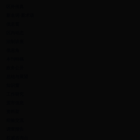
区外传真
新名词·新术语
信息窗
区内动态
法制讲座
信息角
本刊特稿
政务公开
总结与展望
知识窗
工作研究
盟市信息
资料架
经验交流
调查报告
权威咨询台