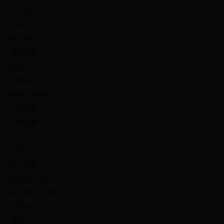
企业风采
访谈录
咬文嚼字
调研报告
热点讨论
调查研究
精神文明建设
文件摘要
区情资料
总目录
寄语
征文启事
政府部门文件
政办军区司令部文件
广而告之
领导分工