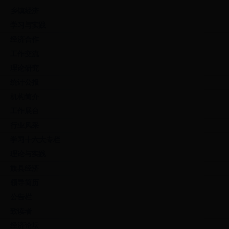
乡镇经济
学习与实践
经济合作
工作交流
理论研究
统计公报
机构简介
工作展台
行业风采
学习十六大专栏
理论与实践
旗县经济
领导简历
公告栏
致读者
经济论坛