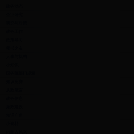
政务动态
企业研究
研究与对策
政务工作
政策导向
秘书之友
人事与机构
小知识
国务院部门规章
知识竞赛
从政箴言
政务信息
廉政建设
知识广角
小资料
内蒙古风采