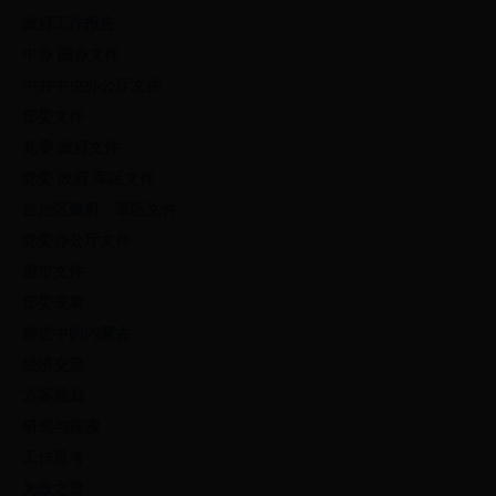
政府工作报告
中办 国办文件
中共中央办公厅文件
部委文件
党委 政府文件
党委 政府 军区文件
自治区政府、军区文件
党委办公厅文件
盟市文件
部委规章
前进中的内蒙古
经济交流
方案规划
研究与探索
工作思考
为政之道