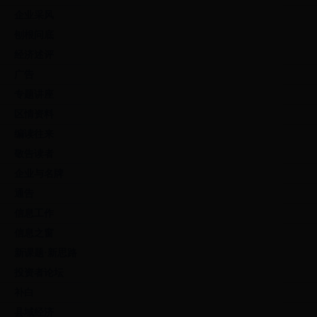
企业采风
刨根问底
经济述评
广告
专题讲座
区情资料
编读往来
敬告读者
企业与名牌
通告
信息工作
信息之窗
新课题·新思路
投资者论坛
补白
县域经济